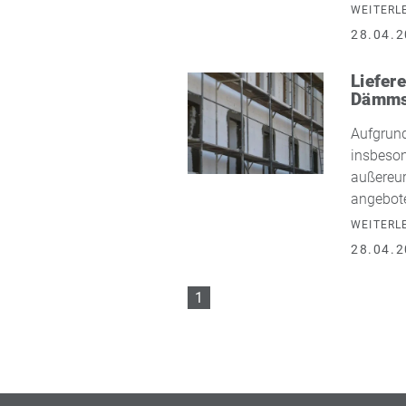
WEITERL
28.04.2
Liefer
Dämmst
Aufgrund
insbeson
außereur
angebote
WEITERL
28.04.2
1